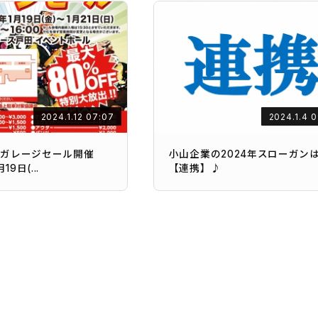
2024.1.12 07:07
2024.1.4 
RTガレージセール開催
小山企業の2024年スローガン
19日(...
【連携】♪