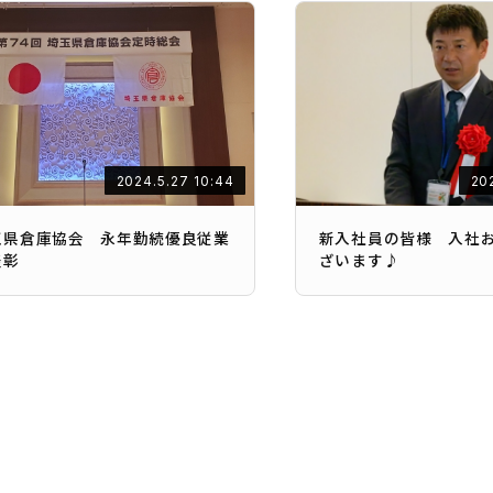
2024.5.27 10:44
20
玉県倉庫協会 永年勤続優良従業
新入社員の皆様 入社
表彰
ざいます♪