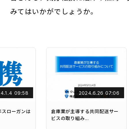
みてはいかがでしょうか。
4.1.4 09:58
2024.6.26 07:06
年スローガンは
倉庫業が主導する共同配送サー
ビスの取り組み...