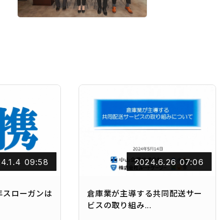
4.1.4 09:58
2024.6.26 07:06
年スローガンは
倉庫業が主導する共同配送サー
ビスの取り組み...