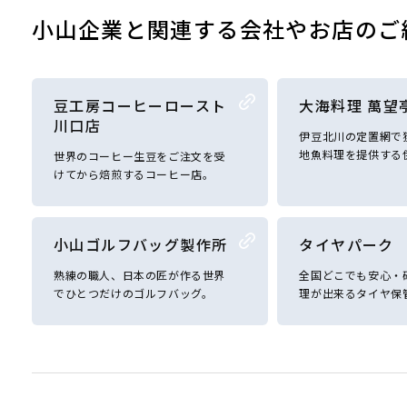
小山企業と関連する会社やお店のご
豆工房コーヒーロースト
大海料理 萬望
川口店
伊豆北川の定置網で
地魚料理を提供する
世界のコーヒー生豆をご注文を受
けてから焙煎するコーヒー店。
小山ゴルフバッグ製作所
タイヤパーク
熟練の職人、日本の匠が作る世界
全国どこでも安心・
でひとつだけのゴルフバッグ。
理が出来るタイヤ保